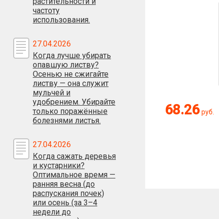
растительности и
частоту
использования.
27.04.2026
Когда лучше убирать
опавшую листву?
Осенью не сжигайте
листву — она служит
мульчей и
удобрением. Убирайте
68.26
только поражённые
руб.
болезнями листья.
27.04.2026
Когда сажать деревья
и кустарники?
Оптимальное время —
ранняя весна (до
распускания почек)
или осень (за 3–4
недели до