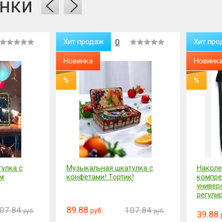
нки
Хит продаж
0
Хит про
Новинка
Новинк
%
%
улка с
Музыкальная шкатулка с
Наколе
м
конфетами! Тортик!
компре
универ
регули
89.88
07.84
107.84
руб.
руб.
руб.
39.88