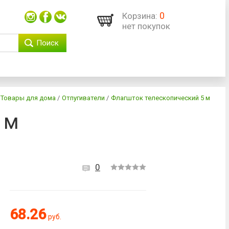
0
Корзина:
нет покупок
Поиск
Товары для дома
/
Отпугиватели
/
Флагшток телескопический 5 м
 м
0
68.26
руб.