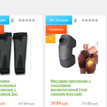
даж
0
Хит продаж
0
а
Новинка
%
нники
Массажер наколенник с
ссионные
подогревом
сальные с
аккумуляторный Fever
ровкой 2шт.
massage knee pads
59.89
47.84
71.85
руб.
руб.
руб.
руб.