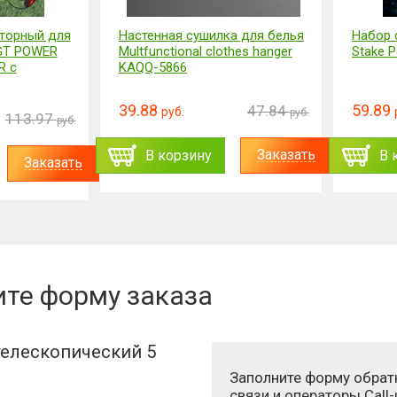
торный для
Настенная сушилка для белья
Набор 
GT POWER
Multfunctional clothes hanger
Stake P
R с
KAQQ-5866
39.88
59.89
47.84
руб.
руб.
113.97
руб.
Заказать
В корзину
В 
Заказать
ите форму заказа
елескопический 5
Заполните форму обрат
связи и операторы Call