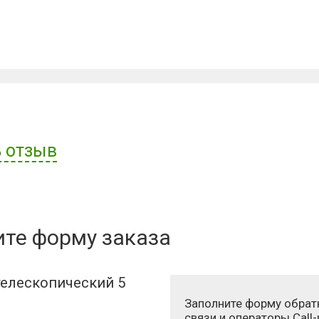
 отзыв
ателя:
ите форму заказа
елескопический 5
Заполните форму обрат
связи и операторы Call