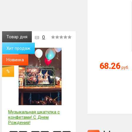
Товар дня
0
Хит продаж
Оценка:
Новинка
68.26
руб.
%
Антиспам:
Сколько будет
Музыкальная шкатулка с
конфетами! С Днем
Рождения!