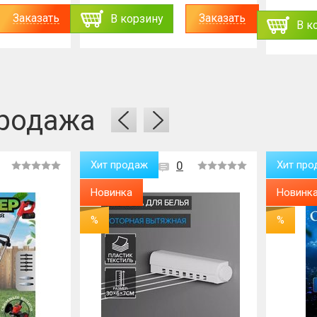
Заказать
Заказать
В корзину
В к
родажа
Хит продаж
0
Хит про
Новинка
Новинк
%
%