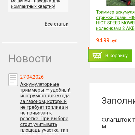
машиной - находка для
компактных квартир!
Набор кастрюль из
Триммер аккумуля
нержавеющей стали 6пр. Lider
стрижки травы HI
Stal LD-2005
HIGT SPEED MOWE
Все статьи
колесиками 2 АКБ
139
166.78
руб.
б.
руб.
94.99
руб.
ть
Заказать
В корзину
Новости
В корзину
27.04.2026
Аккумуляторные
триммеры — удобный
инструмент для ухода
Заполн
за газоном, который
не требует топлива и
не привязан к
розетке. При выборе
Флагшток т
стоит учитывать
м
площадь участка, тип