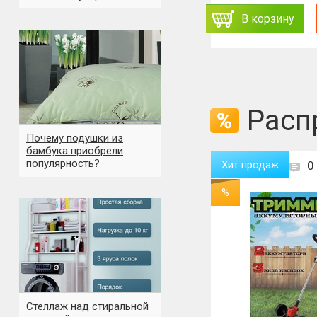
ь
Заказать
В корзину
В корзину
Расп
Почему подушки из
бамбука приобрели
популярность?
Хит продаж
0
Хит продаж
0
Новинка
%
%
Стеллаж над стиральной