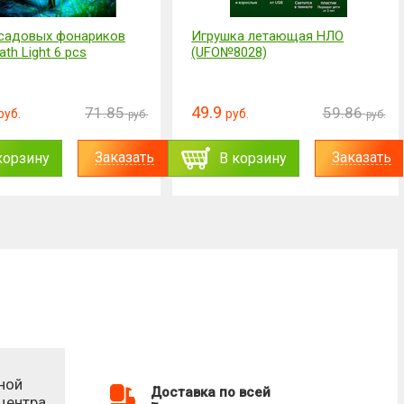
садовых фонариков
Игрушка летающая НЛО
ath Light 6 pcs
(UFO№8028)
49.9
71.85
59.86
руб.
руб.
руб.
руб.
Заказать
Заказать
корзину
В корзину
ной
Доставка по всей
-центра