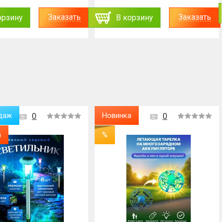
Заказать
Заказать
орзину
В корзину
даж
0
Новинка
0
а
%