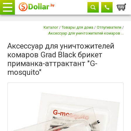
Корзи
Телефоны
закрыть
Каталог
/
Товары для дома
/
Отпугиватели
/
Аксессуар для уничтожителей комаров ...
+375 29
604-11-33
Аксессуар для уничтожителей
+375 29
882-11-33
комаров Grad Black брикет
+375 17
315-37-77
приманка-аттрактант "G-
mosquito"