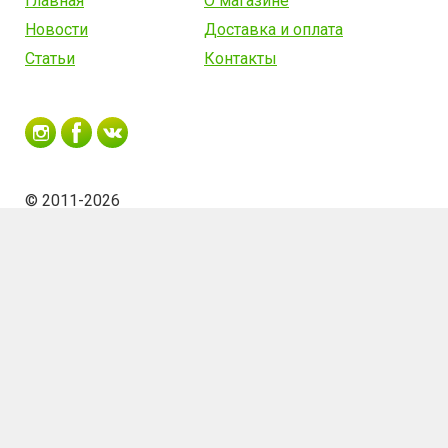
Главная
О магазине
Новости
Доставка и оплата
Статьи
Контакты
© 2011-2026
Аксессуар для уничтожителей
Заказать
82.03
руб.
комаров Grad Black брикет
приманка-аттрактант &quot;G-
mosquito&quot;
Сделано в Fortima